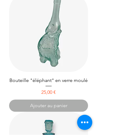
Bouteille "éléphant" en verre moulé
Prix
25,00 €
Ajouter au panier