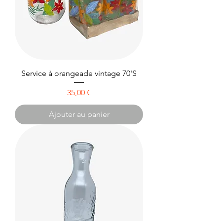
Service à orangeade vintage 70'S
Prix
35,00 €
Ajouter au panier