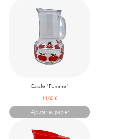
Carafe "Pomme"
Prix
14,00 €
Ajouter au panier