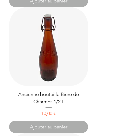
Ajouter au panier
Ancienne bouteille Bière de
Charmes 1/2 L
Prix
10,00 €
Ajouter au panier