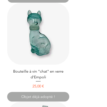
Bouteille à vin "chat" en verre
d'Empoli
Prix
25,00 €
Objet déjà adopté !