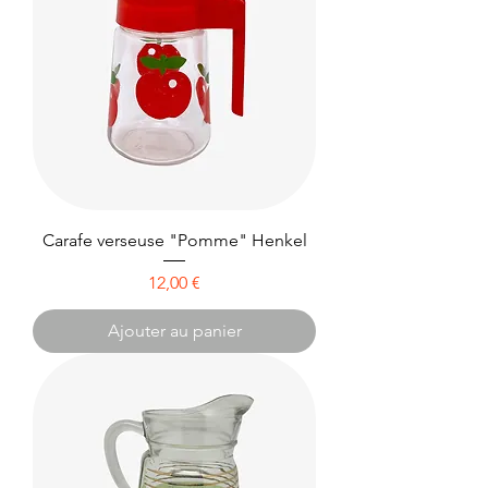
Carafe verseuse "Pomme" Henkel
Prix
12,00 €
Ajouter au panier