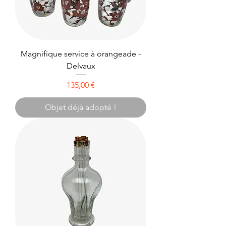
Magnifique service à orangeade -
Delvaux
Prix
135,00 €
Objet déjà adopté !