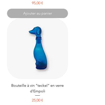
Prix
95,00 €
Ajouter au panier
Bouteille à vin "teckel" en verre
d'Empoli
Prix
25,00 €