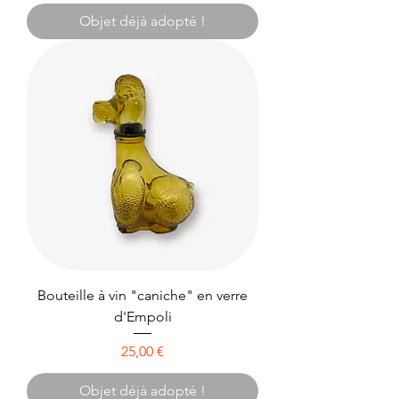
Objet déjà adopté !
Bouteille à vin "caniche" en verre
d'Empoli
Prix
25,00 €
Objet déjà adopté !