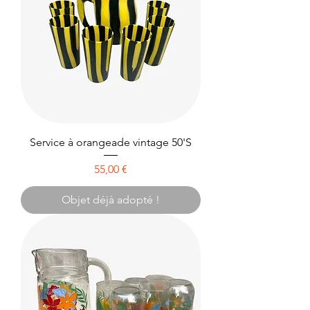
Service à orangeade vintage 50'S
Prix
55,00 €
Objet déjà adopté !