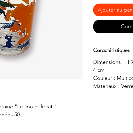
Ajouter au pan
Comm
Caractéristiques
Dimensions : H 9
4 cm
Couleur : Multic
Matériaux : Verr
taine "Le lion et le rat "
nnées 50