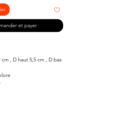
ier
ander et payer
 cm , D haut 5,5 cm , D bas
olore
e