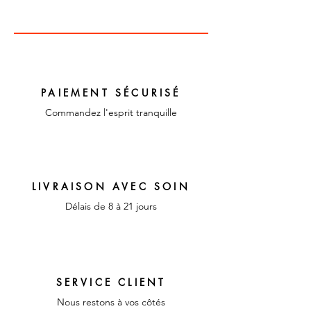
diamètre pour les tasses 13
cm pour les soucoupes , 5 cm
de haut
Couleur : multicolores
Matériaux : Arcopal
PAIEMENT SÉCURISÉ
Commandez l'esprit tranquille
LIVRAISON AVEC SOIN
Délais de 8 à 21 jours
SERVICE CLIENT
Nous restons à vos côtés