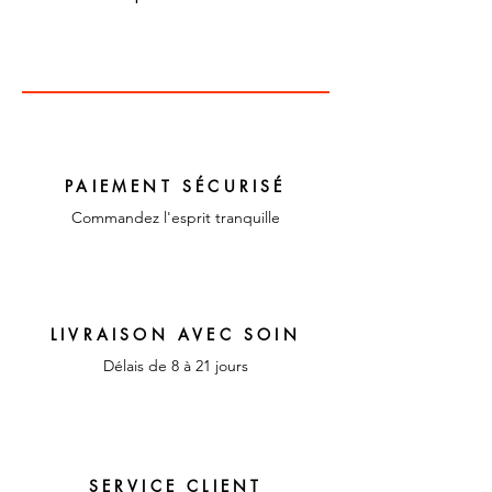
Dimensions : 130 cm x
41,5 cm
Couleur : bleu , orange , noir
et blanc
Matériaux : coton
PAIEMENT SÉCURISÉ
Commandez l'esprit tranquille
LIVRAISON AVEC SOIN
Délais de 8 à 21 jours
SERVICE CLIENT