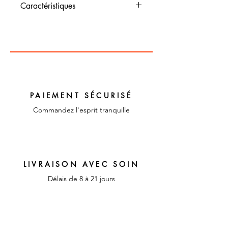
Caractéristiques
Dimensions : 65 cm x 62 cm
Couleur : bleu , blanc , rose
et vert
Matériaux : coton
PAIEMENT SÉCURISÉ
Commandez l'esprit tranquille
LIVRAISON AVEC SOIN
Délais de 8 à 21 jours