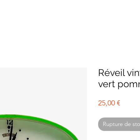
Réveil vi
vert po
Prix
25,00 €
Rupture de st