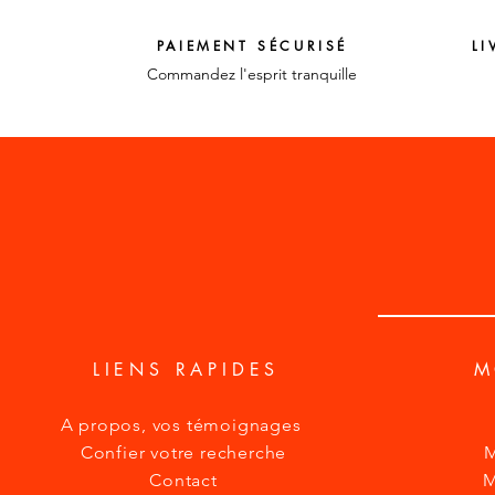
PAIEMENT SÉCURISÉ
LI
Commandez l'esprit tranquille
LIENS RAPIDES
M
A propos, vos
témoignages
Confier votre recherche
M
Contact
M