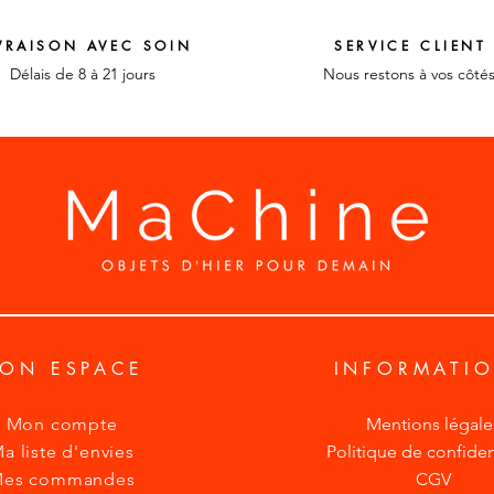
VRAISON AVEC SOIN
SERVICE CLIENT
Délais de 8 à 21 jours
Nous restons à vos côté
ON ESPACE
INFORMATI
Mon compte
Mentions légale
a liste d'envies
Politique de confident
es commandes
CGV