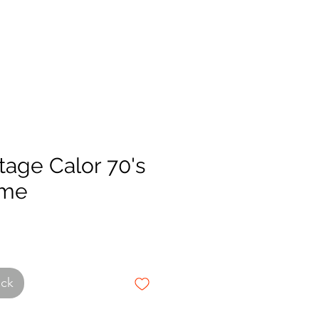
ntage Calor 70's
mme
ock