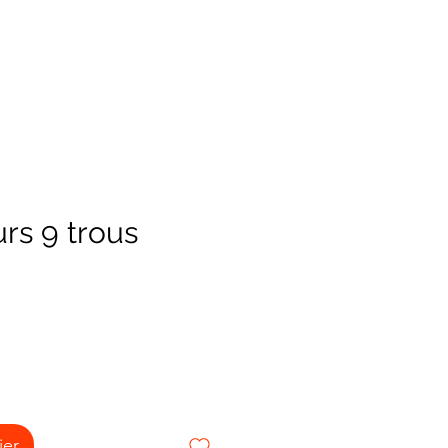
urs 9 trous
ier