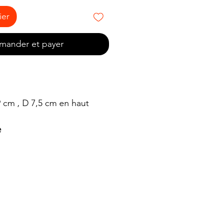
ier
ander et payer
 cm , D 7,5 cm en haut
e