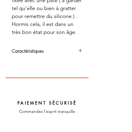
fixée avec une pâte ( à garder
tel qu’elle ou bien à gratter
pour remettre du silicone ) .
Hormis cela, il est dans un
très bon état pour son âge.
Caractéristiques
Dimensions : 41 cm de haut,
32cm de large
Couleur :
Matériaux : miroir
PAIEMENT SÉCURISÉ
Commandez l'esprit tranquille