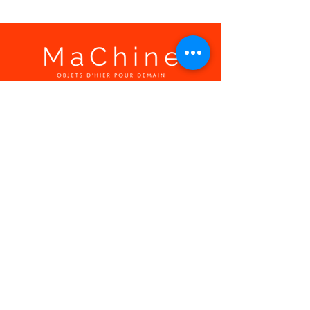
LIENS RAPIDES
A propos, vos
témoignages
Confier votre recherche
Contact
MON ESPACE
Mon compte
Ma liste d'envies
Mes commandes