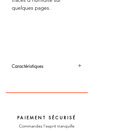
traces d'humidité sur
quelques pages.
Caractéristiques
Dimensions : 29 cm x 21 cm
Couleur : multicolore
Matériaux : papier
PAIEMENT SÉCURISÉ
Commandez l'esprit tranquille