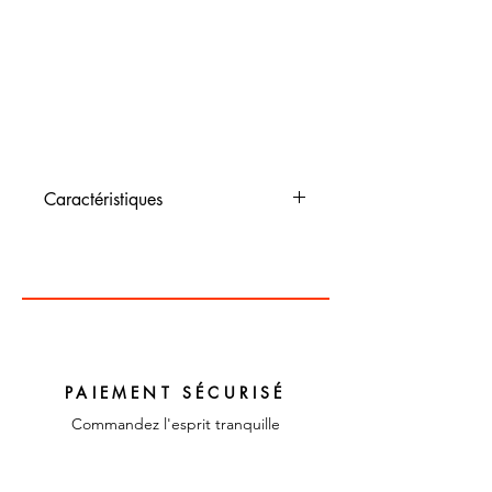
Caractéristiques
Dimensions :
Couleur : Multiclore
Matériaux : Textile et
plastique
PAIEMENT SÉCURISÉ
Commandez l'esprit tranquille