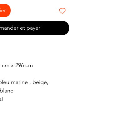
ier
ander et payer
0 cm x 296 cm
bleu marine , beige,
 blanc
al