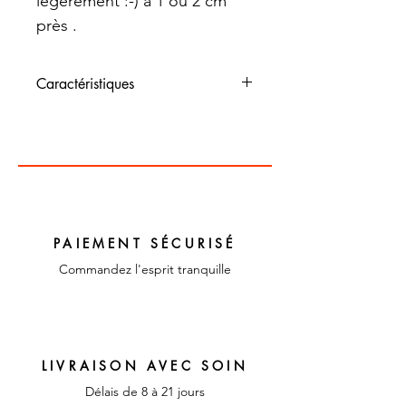
légèrement :-) à 1 ou 2 cm
près .
Caractéristiques
Dimensions : 230 cm x
300 cm
Couleur : marron , jaune pâle,
saumon ,orange et blanc
Matériaux : Tergal
PAIEMENT SÉCURISÉ
Commandez l'esprit tranquille
LIVRAISON AVEC SOIN
Délais de 8 à 21 jours