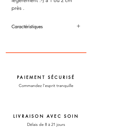
légèrement :-) à 1 ou 2 cm
près .
Caractéristiques
Dimensions : 180 cm x
290 cm
Couleur : rose , vert , orange
et blanc
Matériaux : Coton
PAIEMENT SÉCURISÉ
Commandez l'esprit tranquille
LIVRAISON AVEC SOIN
Délais de 8 à 21 jours