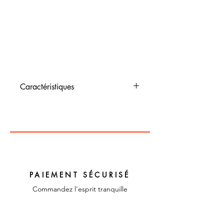
Caractéristiques
Dimensions : 10 cm de
diamètre, 17 cm de haut
Couleur : multicolores
Matériaux : verre
PAIEMENT SÉCURISÉ
Commandez l'esprit tranquille