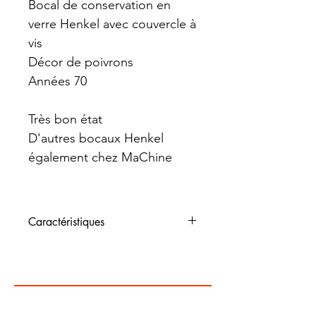
Bocal de conservation en
verre Henkel avec couvercle à
vis
Décor de poivrons
Années 70
Très bon état
D'autres bocaux Henkel
également chez MaChine
Caractéristiques
Dimensions : 8 cm de
diamètre, 10 cm de haut
Contenance : 0,45 L