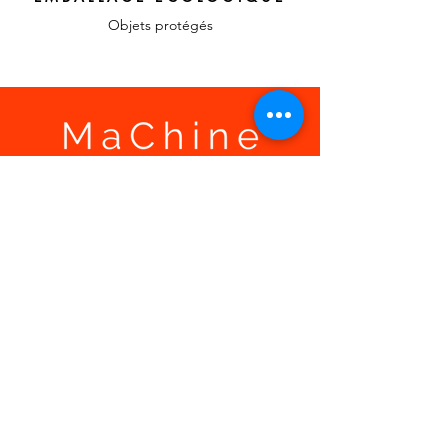
Objets protégés
LIENS RAPIDES
A propos, vos
témoignages
Confier votre recherche
Contact
MON ESPACE
Mon compte
Ma liste d'envies