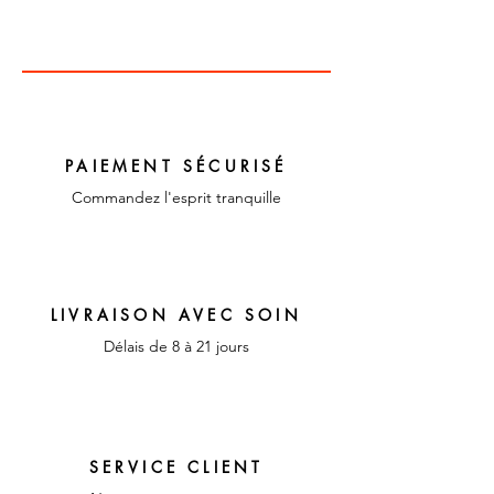
Dimensions : 23,5 cm de
diamètre
Couleur : multicolore
Matériaux : Faïence,
céramique et porcelaine
PAIEMENT SÉCURISÉ
Commandez l'esprit tranquille
LIVRAISON AVEC SOIN
Délais de 8 à 21 jours
SERVICE CLIENT