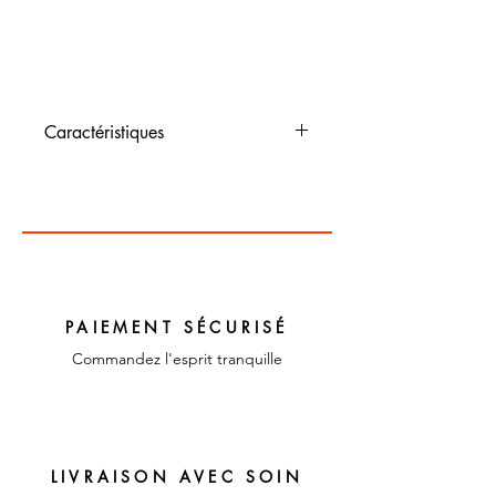
Caractéristiques
Dimensions : 17 cm de long ,
17 cm de large
Couleur : Bleu
Matériaux :
Faïence,Céramique et
Porcelaine
PAIEMENT SÉCURISÉ
Commandez l'esprit tranquille
LIVRAISON AVEC SOIN