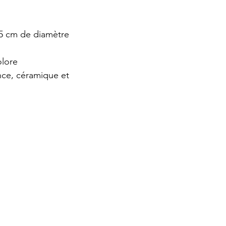
,5 cm de diamètre
olore
nce, céramique et