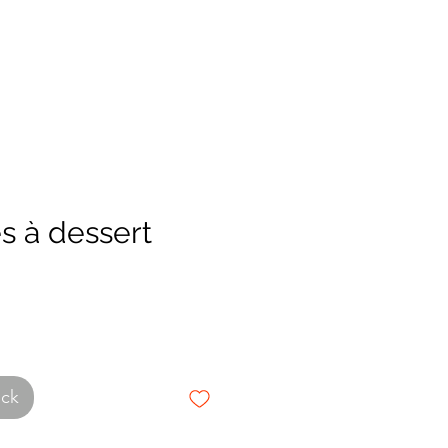
es à dessert
ock