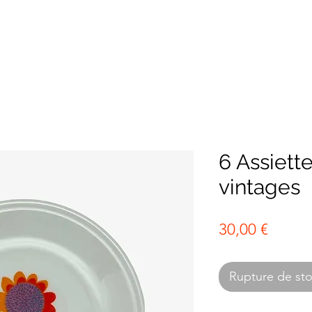
6 Assiett
vintages
Prix
30,00 €
Rupture de st