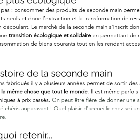
e plus écologique
pas : consommer des produits de seconde main permet d
ts neufs et donc l’extraction et la transformation de ress
n découlant. Le marché de la seconde main s'inscrit do
une 
transition écologique et solidaire
 en permettant de r
sommation de biens courants tout en les rendant access
histoire de la seconde main
fabriqués il y a plusieurs années permet de sortir des s
r la même chose que tout le monde
. Il est même parfois
iques à prix cassés. 
On peut être fière de donner une s
é chéris auparavant ! Quel plaisir d’accueillir chez soi 
re. 
oi retenir...