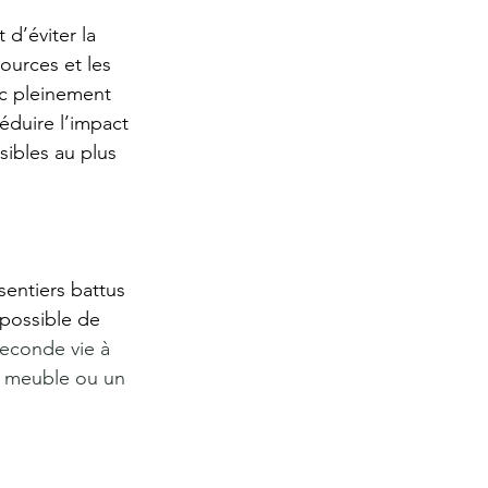
’éviter la 
ources et les 
nc pleinement 
éduire l’impact 
ibles au plus 
entiers battus 
 possible de 
econde vie à 
un meuble ou un 