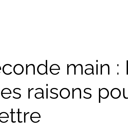
econde main :
es raisons po
ettre