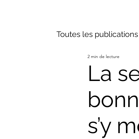
Toutes les publications
2 min de lecture
La s
bonn
s’y m