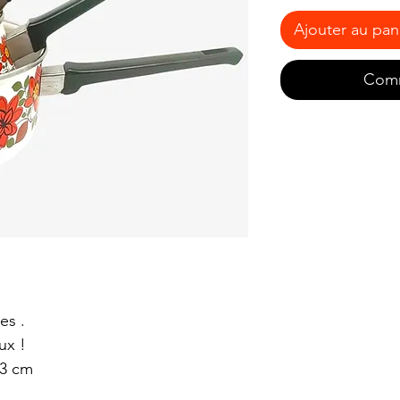
Ajouter au pan
Comm
es .
ux !
13 cm