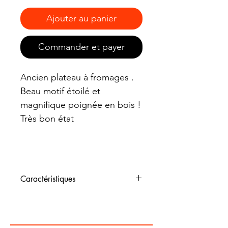
Ajouter au panier
Commander et payer
Ancien plateau à fromages .
Beau motif étoilé et
magnifique poignée en bois !
Très bon état
Caractéristiques
Dimensions : diamètre 28,5
cm , hauteur plateau 3 cm +
poignée 12 cm au plus haut